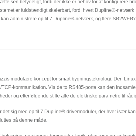
tsættelsen betydeligt, fordi der ikke er behov for at konfigurere 
stemet er fuldstændigt skalerbart, fordi hvert Dupline®-netværk
an administrere op til 7 Dupline®-netværk, og flere SB2WEB'er
zzis modulære koncept for smart bygningsteknologi. Den Linux-
s/TCP-kommunikation. Via de to RS485-porte kan den indsamle 
heder og efterfølgende stille alle de elektriske parametre til r
der det sig med op til 7 Dupline®-drivermoduler, der hver især ka
sluttes på denne måde.
f belysning, persienner, temperatur, logik, planlægning, sekvent