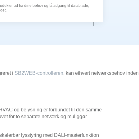
produkter ud fra dine behov og få adgang til datablade,
det.
reret i
SB2WEB-controlleren
, kan ethvert netværksbehov inden
 HVAC og belysning er forbundet til den samme
ovet for to separate netværk og muliggør
 skalerbar lysstyring med DALI-masterfunktion