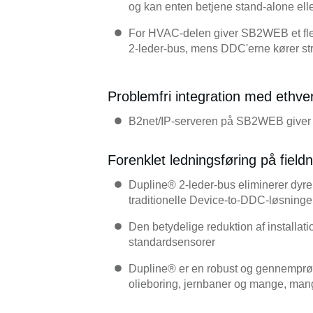
og kan enten betjene stand-alone ell
For HVAC-delen giver SB2WEB et fleksib
2-leder-bus, mens DDC'erne kører st
Problemfri integration med ethv
B2net/IP-serveren på SB2WEB giver e
Forenklet ledningsføring på field
Dupline® 2-leder-bus eliminerer dyre k
traditionelle Device-to-DDC-løsninge
Den betydelige reduktion af installa
standardsensorer
Dupline® er en robust og gennemprøve
olieboring, jernbaner og mange, mang