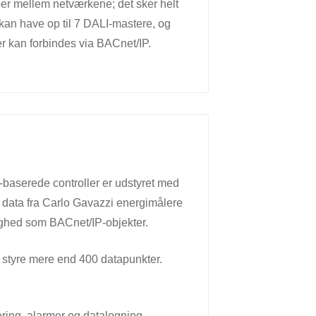
broer mellem netværkene; det sker helt
 kan have op til 7 DALI-mastere, og
 kan forbindes via BACnet/IP.
baserede controller er udstyret med
data fra Carlo Gavazzi energimålere
ådighed som BACnet/IP-objekter.
n styre mere end 400 datapunkter.
ering, alarmer og datalogning.