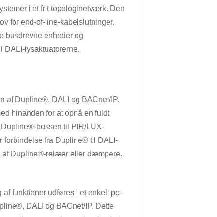
temer i et frit topologinetværk. Den
 for end-of-line-kabelslutninger.
de busdrevne enheder og
l DALI-lysaktuatorerne.
on af Dupline®, DALI og BACnet/IP.
ed hinanden for at opnå en fuldt
es Dupline®-bussen til PIR/LUX-
r forbindelse fra Dupline® til DALI-
p af Dupline®-relæer eller dæmpere.
 funktioner udføres i et enkelt pc-
upline®, DALI og BACnet/IP. Dette