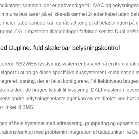
indikatorer sammen, der er nødvendige til HVAC og belysningssys
jimmune bus kører på et ikke-afskærmet 2-leder kabel uden behov
e meter kabellængde kan opnås afhængigt af belastningen på 
erne. DALI-masteren tilvejebringer forbindelsen fra Dupline® ti
ed Dupline: fuld skalerbar belysningskontrol
ficerede SB2WEB lysstyringssystem er baseret på en kombinati
signet til at bruge disse specifikke bussystemer i kombination m
ntegreret løsning, der er let at konfigurere. På fieldniveau brug
kontakter - de bruges typisk til lysstyring. DALI-masteren levere
 mens andre belysningsbelastninger kan styres direkte ved hjæl
r linket til BMS.
n af hele systemet med adressering, gruppering og opsætning af
urationsværktøj med problemfri integration af datapunkter fra D