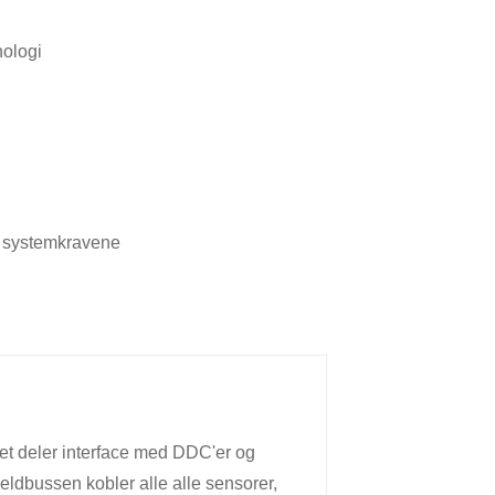
nologi
e systemkravene
et deler interface med DDC'er og
ieldbussen kobler alle alle sensorer,