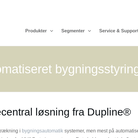
Produkter
Segmenter
Service & Suppor
tomatiseret bygningsstyrin
ecentral løsning fra Dupline®
trækning i
bygningsautomatik
systemer, men mest på automatise