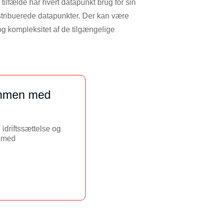
ilfælde har hvert datapunkt brug for sin
distribuerede datapunkter. Der kan være
og kompleksitet af de tilgængelige
sammen med
idriftssættelse og
s med