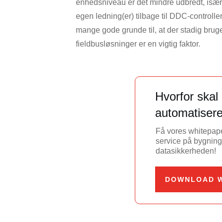
enhedsniveau er det mindre udbredt, især i
egen ledning(er) tilbage til DDC-controlle
mange gode grunde til, at der stadig brug
fieldbusløsninger er en vigtig faktor.
Hvorfor ska
automatisere
Få vores whitepape
service på bygning
datasikkerheden!
DOWNLOAD W