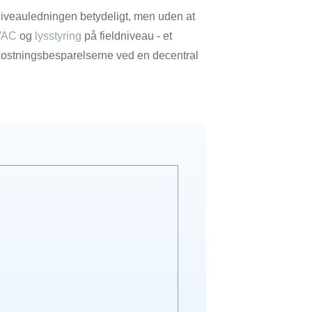
-niveauledningen betydeligt, men uden at
VAC
og
lysstyring
på fieldniveau - et
kostningsbesparelserne ved en decentral