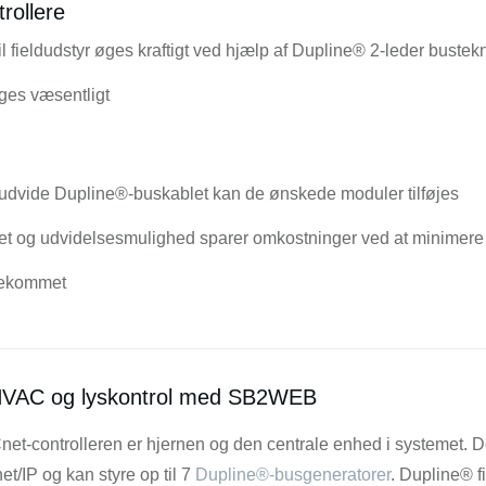
rollere
l fieldudstyr øges kraftigt ved hjælp af Dupline® 2-leder bustek
øges væsentligt
t udvide Dupline®-buskablet kan de ønskede moduler tilføjes
itet og udvidelsesmulighed sparer omkostninger ved at minimer
ødekommet
 HVAC og lyskontrol med SB2WEB
-controlleren er hjernen og den centrale enhed i systemet. D
/IP og kan styre op til 7
Dupline®-busgeneratorer
. Dupline® f