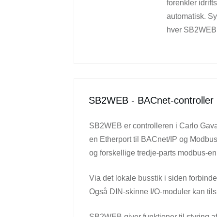
forenkler idrif
automatisk. Sy
hver SB2WEB k
SB2WEB - BACnet-controller
SB2WEB er controlleren i Carlo Gava
en Etherport til BACnet/IP og Modbu
og forskellige tredje-parts modbus-en
Via det lokale busstik i siden forbin
Også DIN-skinne I/O-moduler kan til
SB2WEB giver funktioner til styring a