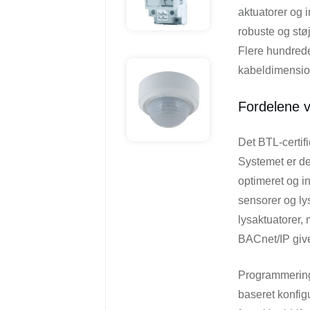
aktuatorer og 
robuste og stø
Flere hundred
kabeldimension
Fordelene v
Det BTL-certi
Systemet er de
optimeret og i
sensorer og lys
lysaktuatorer,
BACnet/IP give
Programmeringe
baseret konfig