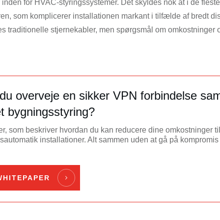
nden for HVAC-styringssystemer. Det skyldes nok at i de fleste t
ren, som komplicerer installationen markant i tilfælde af bredt 
es traditionelle stjernekabler, men spørgsmål om omkostninger 
l du overveje en sikker VPN forbindelse 
t bygningsstyring?
r, som beskriver hvordan du kan reducere dine omkostninger til 
sautomatik installationer. Alt sammen uden at gå på kompromi
HITEPAPER