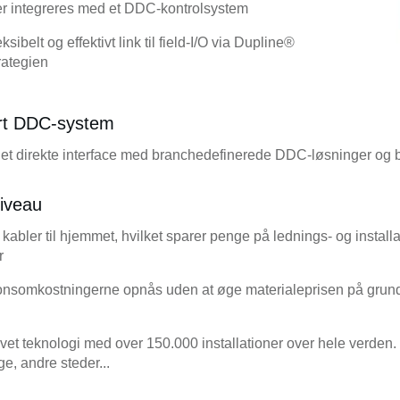
er integreres med et DDC-kontrolsystem
elt og effektivt link til field-I/O via Dupline®
rategien
ert DDC-system
t direkte interface med branchedefinerede DDC-løsninger og 
niveau
abler til hjemmet, hvilket sparer penge på lednings- og installa
r
tionsomkostningerne opnås uden at øge materialeprisen på grund
t teknologi med over 150.000 installationer over hele verden. 
e, andre steder...