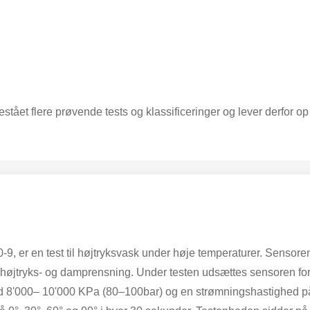
ået flere prøvende tests og klassificeringer og lever derfor op t
-9, er en test til højtryksvask under høje temperaturer. Sensore
 højtryks- og damprensning. Under testen udsættes sensoren for
ed 8'000– 10'000 KPa (80–100bar) og en strømningshastighed på 