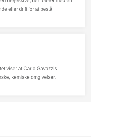
en drejeskive, der roterer med en
eller drift for at bestå.
et viser at Carlo Gavazzis
barske, kemiske omgivelser.