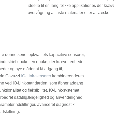
ideelle til en lang række applikationer, der kræve
overvågning af faste materialer eller af væsker.
ere denne serie topkvalitets kapacitive sensorer,
industriel epoke; en epoke, der kræver enheder
heder og nye måder at få adgang til,
rlo Gavazzi
IO-Link-sensorer
kombinerer deres
ene ved IO-Link-standarden, som åbner adgang
unktionalitet og fleksibilitet. IO-Link-systemet
forbedret datatilgængelighed og anvendelighed,
rameterindstillinger, avanceret diagnostik,
udskiftning.