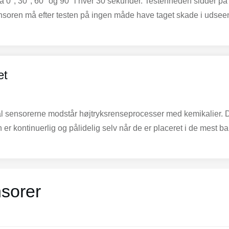
å 0°, 30°, 60° og 90° i hver 30 sekunder. Testenheden sidder på 
soren må efter testen på ingen måde have taget skade i udseende 
et
al sensorerne modstår højtryksrenseprocesser med kemikalier. D
 er kontinuerlig og pålidelig selv når de er placeret i de mest 
nsorer