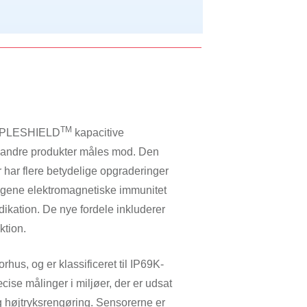
TM
TRIPLESHIELD
kapacitive
 andre produkter måles mod. Den
 har flere betydelige opgraderinger
legene elektromagnetiske immunitet
dikation. De nye fordele inkluderer
ktion.
hus, og er klassificeret til IP69K-
ise målinger i miljøer, der er udsat
g højtryksrengøring. Sensorerne er