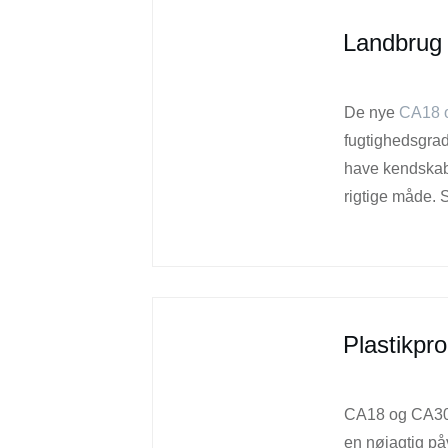
Landbrug
De nye
CA18 
fugtighedsgrad
have kendskab 
rigtige måde. 
Plastikpr
CA18 og CA30 C
en nøjagtig påv