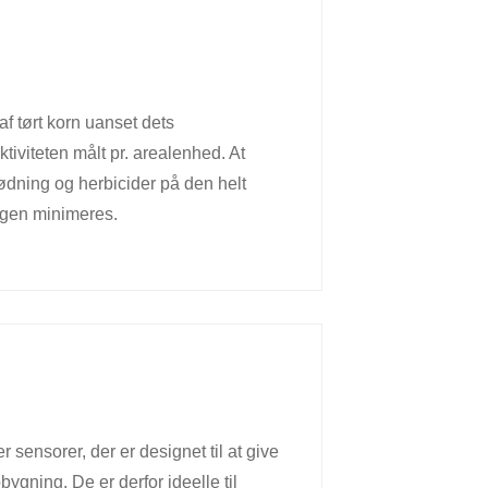
f tørt korn uanset dets
tiviteten målt pr. arealenhed. At
ødning og herbicider på den helt
ngen minimeres.
ensorer, der er designet til at give
bygning. De er derfor ideelle til