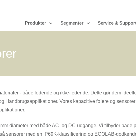
Produkter
Segmenter
Service & Suppor
rer
 materialer - både ledende og ikke-ledende. Dette gør dem ideell
og i landbrugsapplikationer. Vores kapacitive følere og sensorer
pplikationer.
 mm diameter med både AC- og DC-udgange. Vi tilbyder både p
er også sensorer med en IP69K-klassificering og ECOLAB-godken