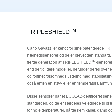
TM
TRIPLESHIELD
Carlo Gavazzi er kendt for sine patenterede 
nærhedssensorer og de er blevet den standard,
TM
fjerde generation af TRIPLESHIELD
-sensorer
end de tidligere modeller, herunder deres over
og forfinet følsomhedsjustering med stabilitetsin
også enten en støv- eller en temperaturalarmfun
Disse sensorer har et ECOLAB-certificeret sensor
standarden, og de er særdeles velegnede til præc
for høje temperaturer, hårde kemikalier, damp o