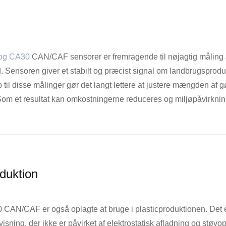
og CA30
CAN/CAF sensorer er fremragende til nøjagtig måling a
. Sensoren giver et stabilt og præcist signal om landbrugsproduk
til disse målinger gør det langt lettere at justere mængden af g
Som et resultat kan omkostningerne reduceres og miljøpåvirkni
oduktion
AN/CAF er også oplagte at bruge i plasticproduktionen. Det er s
isning, der ikke er påvirket af elektrostatisk afladning og støvop