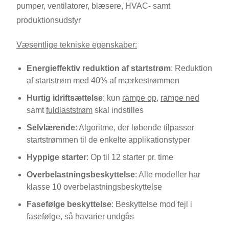
pumper, ventilatorer, blæsere, HVAC- samt
produktionsudstyr
Væsentlige tekniske egenskaber:
Energieffektiv reduktion af startstrøm
: Reduktion
af startstrøm med 40% af mærkestrømmen
Hurtig idriftsættelse
: kun
rampe op
,
rampe ned
samt
fuldlaststrøm
skal indstilles
Selvlærende
: Algoritme, der løbende tilpasser
startstrømmen til de enkelte applikationstyper
Hyppige starter
: Op til 12 starter pr. time
Overbelastningsbeskyttelse
: Alle modeller har
klasse 10 overbelastningsbeskyttelse
Fasefølge beskyttelse
: Beskyttelse mod fejl i
fasefølge, så havarier undgås