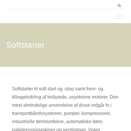
Produkter
Segmenter
Softstarter
Service & Support
Nyheder
Kontakt & Partnere
Softstarter til soft start og -stop samt frem- og
tilbagekobling af trefasede, asynkrone motorer. Den
mest almindelige anvendelse af disse indgår fx i
transportbåndssystemer, pumper, kompressorer,
industrielle tørretumblere, automatiske døre,
palleteringsmaskiner og ventilatorer. Vores