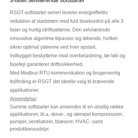
3-faset selvlærende softstarter
RSGT-softstarter serien leverer energieffektiv
reduktion af startstrøm med fuld fasekontrol på alle 3
faser og hurtig idriftsættelse. Den selvlærende
innovative algoritme tilpasser sig løbende, hvilket
sikrer optimal ydeevne ved hver opstart.
Indbygget beskyttelse mod overbelastning, tør løb og
fasefejl garanterer driftssikkerhed.
Med Modbus RTU-kommunikation og brugervenlig
fejlfinding er RSGT det ideelle valg til krævende
applikationer.
Anvendelse
:
Samme softstarter kan anvendes til en alsidig række
applikationer, bl.a. skrue-, og stempel kompressorer,
pumper, ventilatorer, blæsere, HVAC- samt
produktionsudstyr.