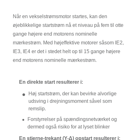
Når en vekselstrømsmotor startes, kan den
øjeblikkelige startstrøm nå et niveau på fem til otte
gange højere end motorens nominelle
mærkestrøm. Med højeffektive motorer såsom IE2,
IE3, IE4 er det i stedet helt op til 15 gange højere
end motorens nominelle mærkestrøm.
En direkte start resulterer i:
Høj startstrøm, der kan bevirke alvorlige
udsving i drejningsmoment såvel som
remslip.
Forstyrrelser på spændingsnetværket og
dermed også risiko for at lyset blinker
En stjerne-trekant (Y-Δ) opstart resulterer i: