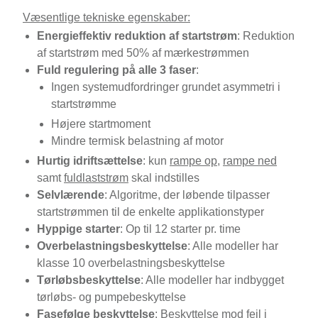
Væsentlige tekniske egenskaber:
Energieffektiv reduktion af startstrøm
: Reduktion
af startstrøm med 50% af mærkestrømmen
Fuld regulering på alle 3 faser
:
Ingen systemudfordringer grundet asymmetri i
startstrømme
Højere startmoment
Mindre termisk belastning af motor
Hurtig idriftsættelse
: kun
rampe op
,
rampe ned
samt
fuldlaststrøm
skal indstilles
Selvlærende
: Algoritme, der løbende tilpasser
startstrømmen til de enkelte applikationstyper
Hyppige starter
: Op til 12 starter pr. time
Overbelastningsbeskyttelse
: Alle modeller har
klasse 10 overbelastningsbeskyttelse
Tørløbsbeskyttelse
: Alle modeller har indbygget
tørløbs- og pumpebeskyttelse
Fasefølge beskyttelse
: Beskyttelse mod fejl i