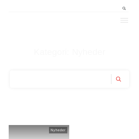
Produkter
Segmenter
Service & Support
Kategori:
Nyheder
Nyheder
Kontakt & Partnere
Nyheder